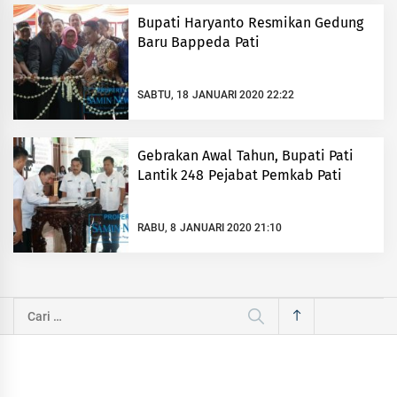
Bupati Haryanto Resmikan Gedung
Baru Bappeda Pati
SABTU, 18 JANUARI 2020 22:22
Gebrakan Awal Tahun, Bupati Pati
Lantik 248 Pejabat Pemkab Pati
RABU, 8 JANUARI 2020 21:10
Cari
untuk: