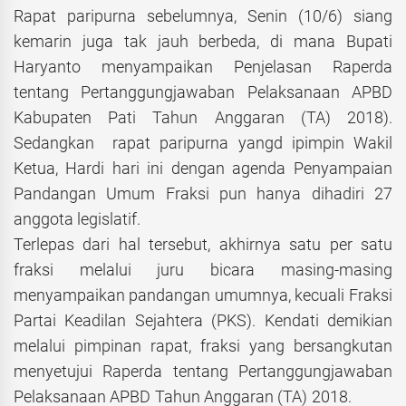
Rapat paripurna sebelumnya, Senin (10/6) siang
kemarin juga tak jauh berbeda, di mana Bupati
Haryanto menyampaikan Penjelasan Raperda
tentang Pertanggungjawaban Pelaksanaan APBD
Kabupaten Pati Tahun Anggaran (TA) 2018).
Sedangkan rapat paripurna yangd ipimpin Wakil
Ketua, Hardi hari ini dengan agenda Penyampaian
Pandangan Umum Fraksi pun hanya dihadiri 27
anggota legislatif.
Terlepas dari hal tersebut, akhirnya satu per satu
fraksi melalui juru bicara masing-masing
menyampaikan pandangan umumnya, kecuali Fraksi
Partai Keadilan Sejahtera (PKS). Kendati demikian
melalui pimpinan rapat, fraksi yang bersangkutan
menyetujui Raperda tentang Pertanggungjawaban
Pelaksanaan APBD Tahun Anggaran (TA) 2018.