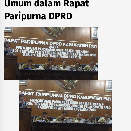
Umum dalam Rapat
Paripurna DPRD