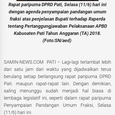
Rapat paripurna DPRD Pati, Selasa (11/6) hari ini
dwngan agenda penyampaian pandangan umum
fraksi atas penjelasan Bupati terhadap Raperda
tentang Pertanggungjawaban Pelaksanaan APBD
Kabuoaten Pati Tahun Anggaran (TA) 2018.
(Foto:SN/aed)
SAMIN-NEWS.COM PATI – Lagi-lagi terlambat lebih
dari satu jam dari waktu yang dijadwalkan terus
berulang setiap berlangsung rapat paripurna DPRD
Pati. maupun rapat-rapat lain. Dengan demikian,
saling menunggu sudah menjadi hal biasa di
lembaga legislatif ini, seperti dalam rapat paripurna
Penyampaian Pandangan Umum Fraksi, Selasa
(11/6) hari ini.