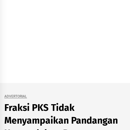
ADVERTORIAL
Fraksi PKS Tidak
Menyampaikan Pandangan