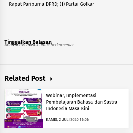
Rapat Paripurna DPRD; (1) Partai Golkar
post:
Tinggalkan Balasan
Anda harus
masuk
untuk berkomentar.
Related Post
Webinar, Implementasi
Pembelajaran Bahasa dan Sastra
Indonesia Masa Kini
KAMIS, 2 JULI 2020 16:06