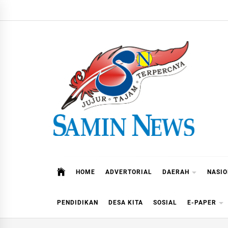
Skip
to
content
Samin News
Jujur – Tajam – Terpercaya
HOME
ADVERTORIAL
DAERAH
NASI
PENDIDIKAN
DESA KITA
SOSIAL
E-PAPER