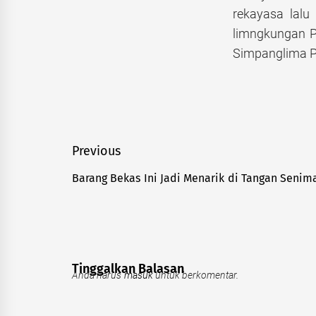
rekayasa lalu
limngkungan P
Simpanglima Pa
Navigasi
Previous
pos
Barang Bekas Ini Jadi Menarik di Tangan Sen
Previous
post:
Tinggalkan Balasan
Anda harus
masuk
untuk berkomentar.