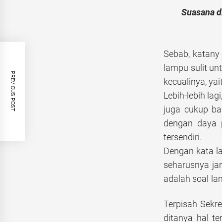
Suasana d
Sebab, katany 
lampu sulit un
PREVIOUS POST
kecualinya, ya
Lebih-lebih la
juga cukup b
dengan daya 
tersendiri.
Dengan kata la
seharusnya ja
adalah soal l
Terpisah Sekre
ditanya hal t