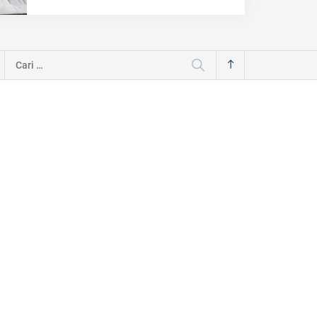
Cari
untuk: