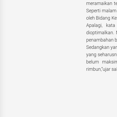
meramaikan te
Seperti malam
oleh Bidang K
Apalagi, kat
dioptimalkan.
penambahan beb
Sedangkan yang
yang seharusn
belum maksim
rimbun,”ujar s