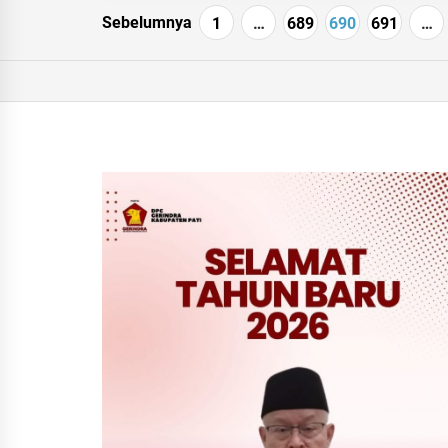
Navigasi
Sebelumnya
1
…
689
690
691
…
pos