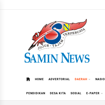
Skip
to
content
Samin News
Jujur – Tajam – Terpercaya
HOME
ADVERTORIAL
DAERAH
NASI
PENDIDIKAN
DESA KITA
SOSIAL
E-PAPER