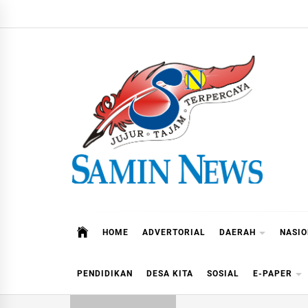
Skip
to
content
Samin News
Jujur – Tajam – Terpercaya
HOME
ADVERTORIAL
DAERAH
NASI
PENDIDIKAN
DESA KITA
SOSIAL
E-PAPER