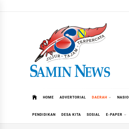
Skip
to
content
Samin News
Jujur – Tajam – Terpercaya
HOME
ADVERTORIAL
DAERAH
NASI
PENDIDIKAN
DESA KITA
SOSIAL
E-PAPER