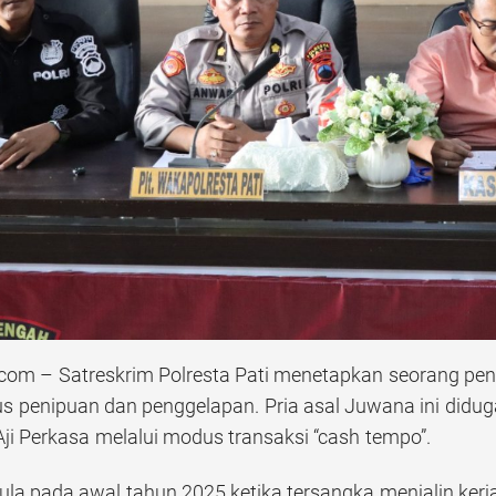
m – Satreskrim Polresta Pati menetapkan seorang pengu
s penipuan dan penggelapan. Pria asal Juwana ini didu
Aji Perkasa melalui modus transaksi “cash tempo”.
ula pada awal tahun 2025 ketika tersangka menjalin ker