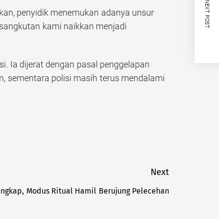
NEXT POST
ulkan, penyidik menemukan adanya unsur
rsangkutan kami naikkan menjadi
i. Ia dijerat dengan pasal penggelapan
 sementara polisi masih terus mendalami
Next
tangkap, Modus Ritual Hamil Berujung Pelecehan
Next
post: