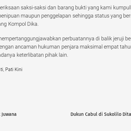
meriksaan saksi-saksi dan barang bukti yang kami kump
 penipuan maupun penggelapan sehingga status yang be
rang Kompol Dika.
mempertanggungjawabkan perbuatannya di balik jeruji bes
ngan ancaman hukuman penjara maksimal empat tahun,
anya keterlibatan pihak lain.
ti
,
Pati Kini
k Juwana
Dukun Cabul di Sukolilo Di