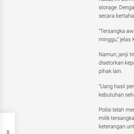
storage. Denga
secara bertaha
“Tersangka aw
minggu,” jelas
Namun, janji ti
disetorkan kepa
pihak lain.
“Uang hasil pe
kebutuhan seha
Polisi telah m
milik tersangk
keterangan un