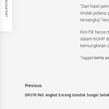
PREVIOUS POST
“Dari hasil pe
tindak pidana
tersangka,” te
Kini FB harus 
dalam KUHP de
kemungkinan ad
Tagged
berita pa
Navigasi
Previous
pos
DPUTR Pati Angkat Enceng Gondok Sungai Selo
Previous
post: