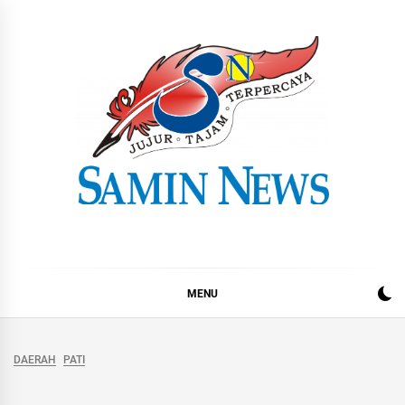
Skip
to
content
Samin News
Jujur – Tajam – Terpercaya
MENU
DAERAH
PATI