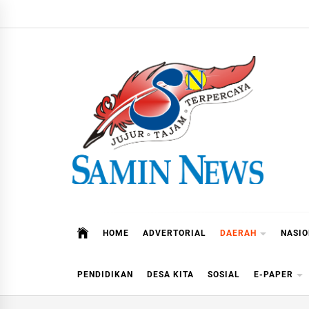
Skip
to
content
Samin News
Jujur – Tajam – Terpercaya
HOME
ADVERTORIAL
DAERAH
NASI
PENDIDIKAN
DESA KITA
SOSIAL
E-PAPER