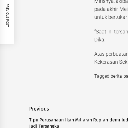
Mirisnya, akib
PREVIOUS POST
pada akhir Mei
untuk bertukar
“Saat ini ter
Dika.
Atas perbuata
Kekerasan Seks
Tagged
berita pa
Navigasi
Previous
pos
Tipu Perusahaan Ikan Miliaran Rupiah demi Jud
Previous
Jadi Tersangka
post: