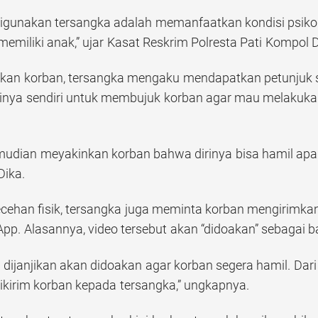
igunakan tersangka adalah memanfaatkan kondisi psiko
miliki anak,” ujar Kasat Reskrim Polresta Pati Kompol
an korban, tersangka mengaku mendapatkan petunjuk spi
rinya sendiri untuk membujuk korban agar mau melakuka
udian meyakinkan korban bahwa dirinya bisa hamil apabil
Dika.
ecehan fisik, tersangka juga meminta korban mengirimka
pp. Alasannya, video tersebut akan “didoakan” sebagai bag
t dijanjikan akan didoakan agar korban segera hamil. Dar
kirim korban kepada tersangka,” ungkapnya.