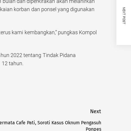
an bulan dan diperkirakan akan melahirkan
akaian korban dan ponsel yang digunakan
NEXT POST
 terus kami kembangkan,” pungkas Kompol
ahun 2022 tentang Tindak Pidana
 12 tahun.
Next
Permata Cafe Pati, Soroti Kasus Oknum Pengasuh
Next
Ponpes
post: