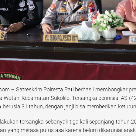
 – Satreskrim Polresta Pati berhasil membongkar prakt
esa Wotan, Kecamatan Sukolilo. Tersangka berinisial AS (
 berusia 31 tahun, dengan janji bisa memberikan keturun
 dilakukan tersangka sebanyak tiga kali sepanjang tahun
ban yang merasa putus asa karena belum dikaruniai anak