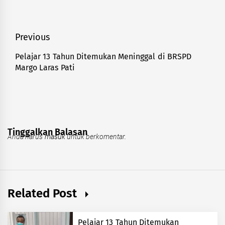
Navigasi
Previous
pos
Pelajar 13 Tahun Ditemukan Meninggal di BRSPD
Previous
Margo Laras Pati
post:
Tinggalkan Balasan
Anda harus
masuk
untuk berkomentar.
Related Post
Pelajar 13 Tahun Ditemukan