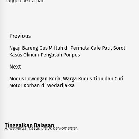
Tagged
berita pati
Navigasi
Previous
pos
Ngaji Bareng Gus Miftah di Permata Cafe Pati, Soroti
Previous
Kasus Oknum Pengasuh Ponpes
post:
Next
Modus Lowongan Kerja, Warga Kudus Tipu dan Curi
Next
Motor Korban di Wedarijaksa
post:
Tinggalkan Balasan
Anda harus
masuk
untuk berkomentar.