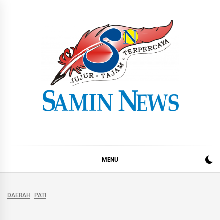
Skip
to
content
Samin News
Jujur – Tajam – Terpercaya
MENU
DAERAH
PATI