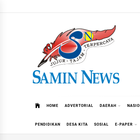
Skip
to
content
Samin News
Jujur – Tajam – Terpercaya
HOME
ADVERTORIAL
DAERAH
NASI
PENDIDIKAN
DESA KITA
SOSIAL
E-PAPER