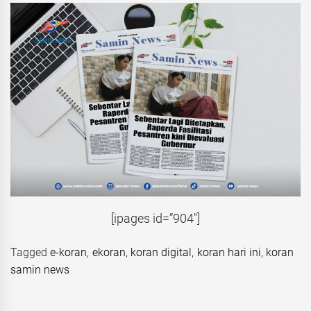
[ipages id=”904″]
Tagged
e-koran
,
ekoran
,
koran digital
,
koran hari ini
,
koran
samin news