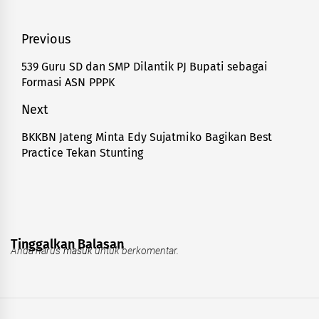
Navigasi
Previous
pos
539 Guru SD dan SMP Dilantik PJ Bupati sebagai
Previous
Formasi ASN PPPK
post:
Next
BKKBN Jateng Minta Edy Sujatmiko Bagikan Best
Next
Practice Tekan Stunting
post:
Tinggalkan Balasan
Anda harus
masuk
untuk berkomentar.