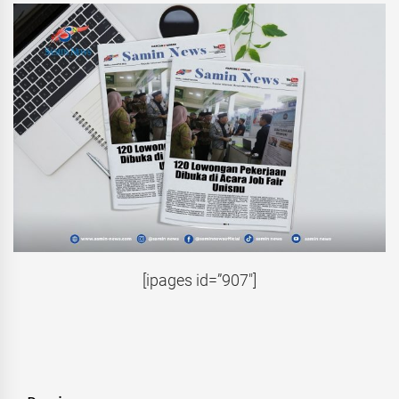
[ipages id=”907″]