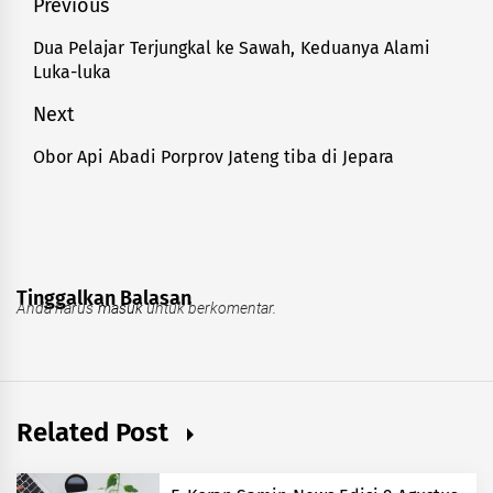
Navigasi
Previous
pos
Dua Pelajar Terjungkal ke Sawah, Keduanya Alami
Previous
Luka-luka
post:
Next
Obor Api Abadi Porprov Jateng tiba di Jepara
Next
post:
Tinggalkan Balasan
Anda harus
masuk
untuk berkomentar.
Related Post