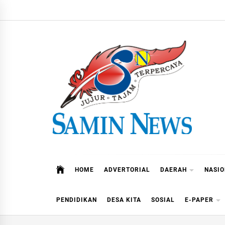
Skip
to
content
Samin News
Jujur – Tajam – Terpercaya
HOME
ADVERTORIAL
DAERAH
NASI
PENDIDIKAN
DESA KITA
SOSIAL
E-PAPER