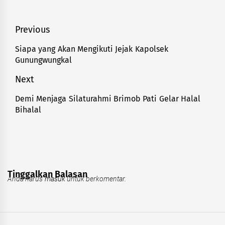
Navigasi
Previous
pos
Siapa yang Akan Mengikuti Jejak Kapolsek
Previous
Gunungwungkal
post:
Next
Demi Menjaga Silaturahmi Brimob Pati Gelar Halal
Next
Bihalal
post:
Tinggalkan Balasan
Anda harus
masuk
untuk berkomentar.