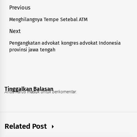
Navigasi
Previous
pos
Menghilangnya Tempe Setebal ATM
Previous
post:
Next
Pengangkatan advokat kongres advokat Indonesia
Next
provinsi jawa tengah
post:
Tinggalkan Balasan
Anda harus
masuk
untuk berkomentar.
Related Post