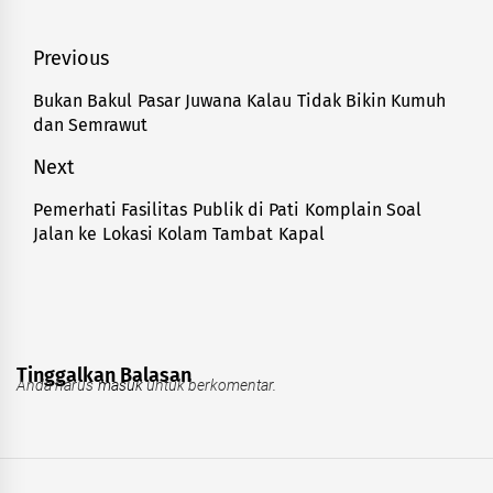
Navigasi
Previous
pos
Bukan Bakul Pasar Juwana Kalau Tidak Bikin Kumuh
Previous
dan Semrawut
post:
Next
Pemerhati Fasilitas Publik di Pati Komplain Soal
Next
Jalan ke Lokasi Kolam Tambat Kapal
post:
Tinggalkan Balasan
Anda harus
masuk
untuk berkomentar.