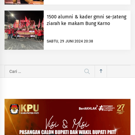
1500 alumni & kader gmni se-Jateng
ziarah ke makam Bung Karno
SABTU, 29 JUNI 2024 20:38
Cari
untuk: