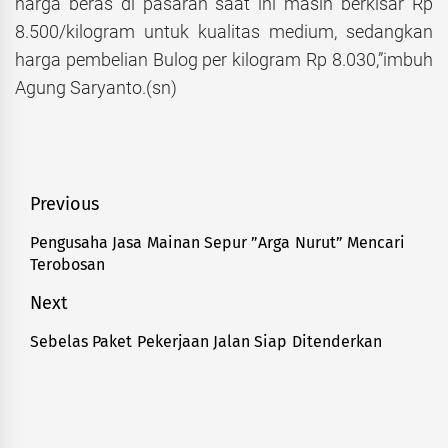
harga beras di pasaran saat ini masih berkisar Rp
8.500/kilogram untuk kualitas medium, sedangkan
harga pembelian Bulog per kilogram Rp 8.030,”imbuh
Agung Saryanto.(sn)
Navigasi
Previous
pos
Pengusaha Jasa Mainan Sepur ”Arga Nurut” Mencari
Previous
Terobosan
post:
Next
Sebelas Paket Pekerjaan Jalan Siap Ditenderkan
Next
post: