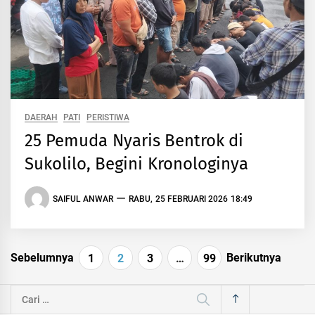
DAERAH
PATI
PERISTIWA
25 Pemuda Nyaris Bentrok di
Sukolilo, Begini Kronologinya
SAIFUL ANWAR
RABU, 25 FEBRUARI 2026 18:49
Navigasi
Sebelumnya
Berikutnya
1
2
3
…
99
pos
Cari
untuk: