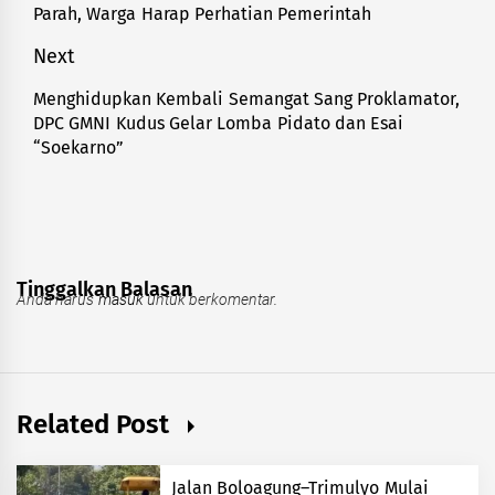
Parah, Warga Harap Perhatian Pemerintah
post:
Next
​Menghidupkan Kembali Semangat Sang Proklamator,
Next
DPC GMNI Kudus Gelar Lomba Pidato dan Esai
post:
“Soekarno”
Tinggalkan Balasan
Anda harus
masuk
untuk berkomentar.
Related Post
Jalan Boloagung–Trimulyo Mulai