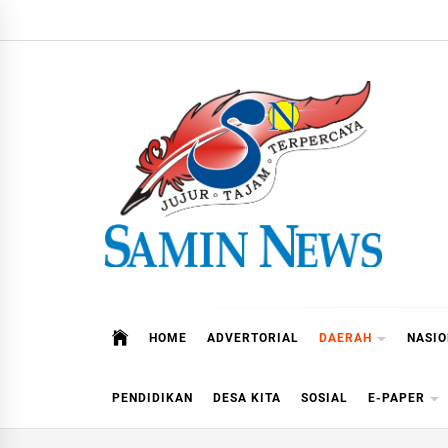
Skip
to
content
Samin News
Jujur – Tajam – Terpercaya
HOME
ADVERTORIAL
DAERAH
NASI
PENDIDIKAN
DESA KITA
SOSIAL
E-PAPER