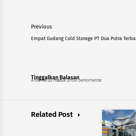
Navigasi
Previous
pos
Empat Gudang Cold Storage PT Dua Putra Terbak
Previous
post:
Tinggalkan Balasan
Anda harus
masuk
untuk berkomentar.
Related Post