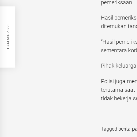
pemeriksaan.
Hasil pemeriks
ditemukan tan
PREVIOUS POST
“Hasil pemeri
sementara korb
Pihak keluarga
Polisi juga me
terutama saat
tidak bekerja 
Tagged
berita pa