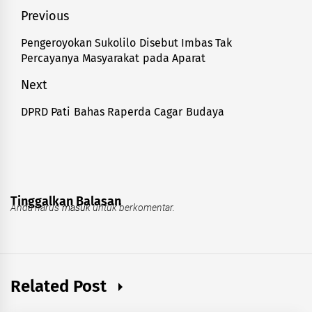
Navigasi
Previous
pos
Pengeroyokan Sukolilo Disebut Imbas Tak
Previous
Percayanya Masyarakat pada Aparat
post:
Next
DPRD Pati Bahas Raperda Cagar Budaya
Next
post:
Tinggalkan Balasan
Anda harus
masuk
untuk berkomentar.
Related Post