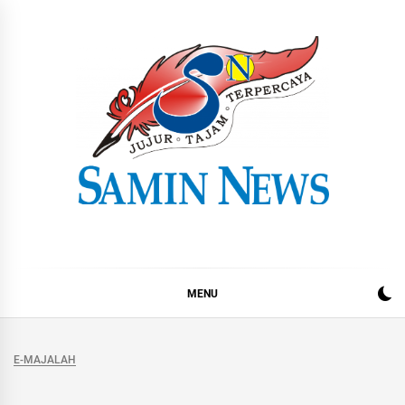
Skip
to
content
Samin News
Jujur – Tajam – Terpercaya
MENU
E-MAJALAH