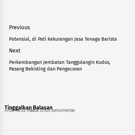
Navigasi
Previous
pos
Potensial, di Pati Kekurangan Jasa Tenaga Barista
Previous
post:
Next
Perkembangan Jembatan Tanggulangin Kudus,
Next
Pasang Bekisting dan Pengecoran
post:
Tinggalkan Balasan
Anda harus
masuk
untuk berkomentar.