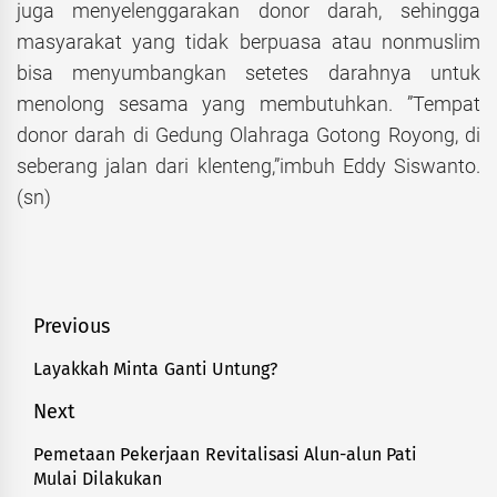
juga menyelenggarakan donor darah, sehingga
masyarakat yang tidak berpuasa atau nonmuslim
bisa menyumbangkan setetes darahnya untuk
menolong sesama yang membutuhkan. ”Tempat
donor darah di Gedung Olahraga Gotong Royong, di
seberang jalan dari klenteng,”imbuh Eddy Siswanto.
(sn)
Navigasi
Previous
pos
Layakkah Minta Ganti Untung?
Previous
post:
Next
Pemetaan Pekerjaan Revitalisasi Alun-alun Pati
Next
Mulai Dilakukan
post: