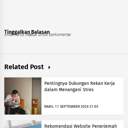
Tinggalkan Balasan
Anda harus
masuk
untuk berkomentar.
Related Post
Pentingnya Dukungan Rekan Kerja
dalam Menangani Stres
RABU, 11 SEPTEMBER 2024 21:03
Rekomendasi Website Penerjemah