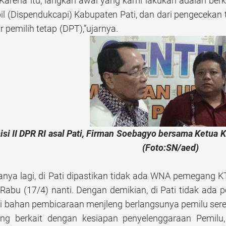
”Karena itu, langkah awal yang kami lakukan adalah be
il (Dispendukcapi) Kabupaten Pati, dan dari pengecekan
 pemilih tetap (DPT),”ujarnya.
si II DPR RI asal Pati, Firman Soebagyo bersama Ketua
(Foto:SN/aed)
tanya lagi, di Pati dipastikan tidak ada WNA pemegang KT
Rabu (17/4) nanti. Dengan demikian, di Pati tidak ada 
 bahan pembicaraan menjleng berlangsunya pemilu seren
ng berkait dengan kesiapan penyelenggaraan Pemilu