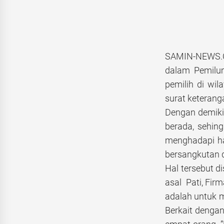
SAMIN-NEWS.C
dalam Pemilum
pemilih di wi
surat keteranga
Dengan demiki
berada, sehin
menghadapi ha
bersangkutan 
Hal tersebut 
asal Pati, Fir
adalah untuk 
Berkait denga