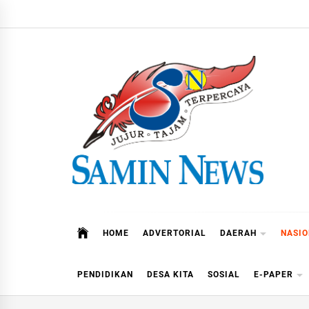
Skip
to
content
Samin News
Jujur – Tajam – Terpercaya
HOME
ADVERTORIAL
DAERAH
NASI
PENDIDIKAN
DESA KITA
SOSIAL
E-PAPER