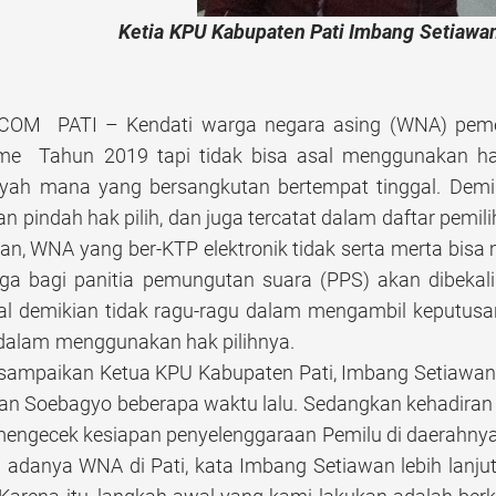
Ketia KPU Kabupaten Pati Imbang Setiawa
OM PATI – Kendati warga negara asing (WNA) pemega
e Tahun 2019 tapi tidak bisa asal menggunakan hak 
layah mana yang bersangkutan bertempat tinggal. Demi
n pindah hak pilih, dan juga tercatat dalam daftar pemili
an, WNA yang ber-KTP elektronik tidak serta merta bis
gga bagi panitia pemungutan suara (PPS) akan dibekali 
l demikian tidak ragu-ragu dalam mengambil keputus
dalam menggunakan hak pilihnya.
disampaikan Ketua KPU Kabupaten Pati, Imbang Setiawan,
man Soebagyo beberapa waktu lalu. Sedangkan kehadiran 
mengecek kesiapan penyelenggaraan Pemilu di daerahnya
n adanya WNA di Pati, kata Imbang Setiawan lebih lanj