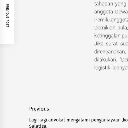
tahapan yang 
PREVIOUS POST
anggota Dewan
Pemilu anggot
Demikian pula
ketinggalan pu
Jika surat su
direncanakan,
dilakukan. ”D
logistik lainn
Navigasi
Previous
pos
Lagi-lagi advokat mengalami penganiayaan ,kor
Previous
Salatiga.
post: