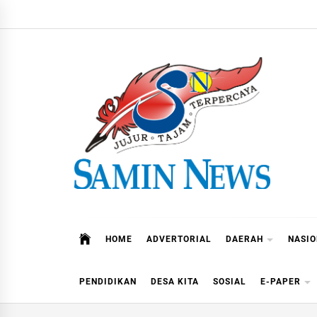
Skip
to
content
Samin News
Jujur – Tajam – Terpercaya
HOME
ADVERTORIAL
DAERAH
NASI
PENDIDIKAN
DESA KITA
SOSIAL
E-PAPER