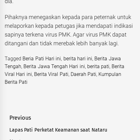
dia.
Pihaknya menegaskan kepada para peternak untuk
melaporkan kepada petugas jika mendapati indikasi
sapinya terkena virus PMK. Agar virus PMK dapat
ditangani dan tidak merebak lebih banyak lagi.
Tagged
Beria Pati Hari ini
,
berita hari ini
,
Berita Jawa
Tengah
,
Berita Jawa Tengah Hari ini
,
berita pati
,
Berita
Viral Hari ini
,
Berita Viral Pati
,
Daerah Pati
,
Kumpulan
Berita Pati
Navigasi
Previous
pos
Lapas Pati Perketat Keamanan saat Nataru
Previous
post: