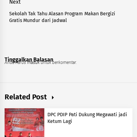
Next
Sekolah Tak Tahu Alasan Program Makan Bergizi
Next
Gratis Mundur dari Jadwal
post:
Tinggalkan Balasan
Anda harus
masuk
untuk berkomentar.
Related Post
DPC PDIP Pati Dukung Megawati jadi
Ketum Lagi