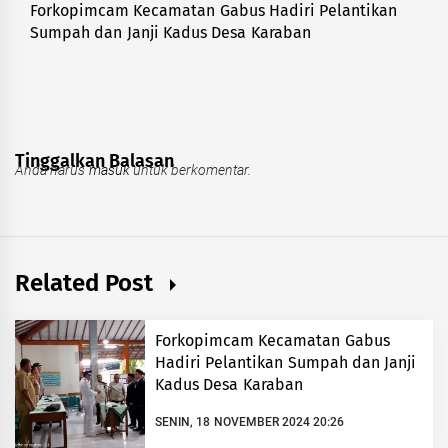
Forkopimcam Kecamatan Gabus Hadiri Pelantikan
Next
Sumpah dan Janji Kadus Desa Karaban
post:
Tinggalkan Balasan
Anda harus
masuk
untuk berkomentar.
Related Post
Forkopimcam Kecamatan Gabus
Hadiri Pelantikan Sumpah dan Janji
Kadus Desa Karaban
SENIN, 18 NOVEMBER 2024 20:26