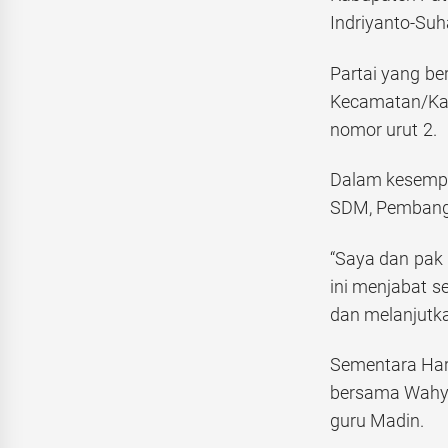
Indriyanto-Suh
Partai yang be
Kecamatan/Kab
nomor urut 2.
Dalam kesempa
SDM, Pembangu
“Saya dan pak
ini menjabat 
dan melanjutk
Sementara Har
bersama Wahyu
guru Madin.