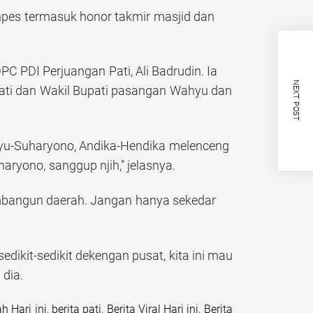
npes termasuk honor takmir masjid dan
 PDI Perjuangan Pati, Ali Badrudin. Ia
NEXT POST
ati dan Wakil Bupati pasangan Wahyu dan
hyu-Suharyono, Andika-Hendika melenceng
yono, sanggup njih,” jelasnya.
mbangun daerah. Jangan hanya sekedar
dikit-sedikit dekengan pusat, kita ini mau
dia.
h Hari ini
,
berita pati
,
Berita Viral Hari ini
,
Berita