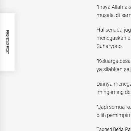
“Insya Allah a
musala, di sa
Hal senada jug
PREVIOUS POST
menegaskan ba
Suharyono.
“Keluarga bes
ya silahkan sa
Dirinya meneg
iming-iming d
“Jadi semua ke
pilih pemimpi
Tagged
Beria Pat