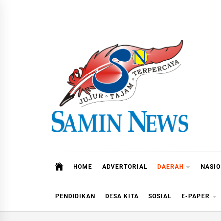
Skip
to
content
Samin News
Jujur – Tajam – Terpercaya
HOME
ADVERTORIAL
DAERAH
NASI
PENDIDIKAN
DESA KITA
SOSIAL
E-PAPER