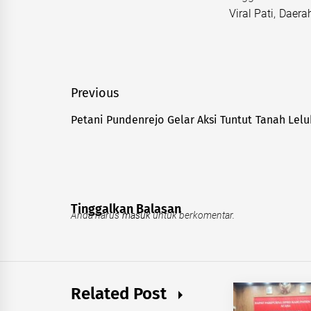
Viral Pati
,
Daerah
Navigasi
Previous
pos
Petani Pundenrejo Gelar Aksi Tuntut Tanah Lel
Previous
post:
Tinggalkan Balasan
Anda harus
masuk
untuk berkomentar.
Related Post