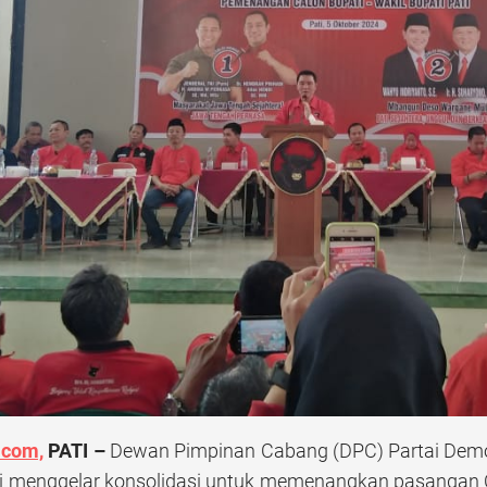
com,
PATI –
Dewan Pimpinan Cabang (DPC) Partai Demok
i menggelar konsolidasi untuk memenangkan pasangan C