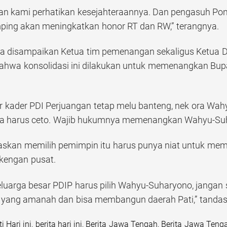
kan kami perhatikan kesejahteraannya. Dan pengasuh Po
mping akan meningkatkan honor RT dan RW,” terangnya.
a disampaikan Ketua tim pemenangan sekaligus Ketua DPC
hwa konsolidasi ini dilakukan untuk memenangkan Bup
ar kader PDI Perjuangan tetap melu banteng, nek ora Wa
ja harus ceto. Wajib hukumnya memenangkan Wahyu-Suhar
askan memilih pemimpin itu harus punya niat untuk me
ekengan pusat.
luarga besar PDIP harus pilih Wahyu-Suharyono, jangan se
n yang amanah dan bisa membangun daerah Pati,” tandas 
i Hari ini
,
berita hari ini
,
Berita Jawa Tengah
,
Berita Jawa Tenga