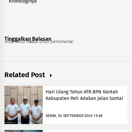
Kronologinya
post:
Tinggalkan Balasan
Anda harus
masuk
untuk berkomentar.
Related Post
Hari Ulang Tahun ATR BPN Kantah
Kabupaten Pati Adakan Jalan Santai
SENIN, 30 SEPTEMBER 2024 19:48