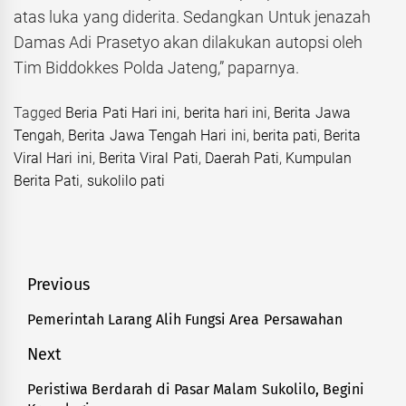
atas luka yang diderita. Sedangkan Untuk jenazah
Damas Adi Prasetyo akan dilakukan autopsi oleh
Tim Biddokkes Polda Jateng,” paparnya.
Tagged
Beria Pati Hari ini
,
berita hari ini
,
Berita Jawa
Tengah
,
Berita Jawa Tengah Hari ini
,
berita pati
,
Berita
Viral Hari ini
,
Berita Viral Pati
,
Daerah Pati
,
Kumpulan
Berita Pati
,
sukolilo pati
Navigasi
Previous
pos
Pemerintah Larang Alih Fungsi Area Persawahan
Previous
post:
Next
Peristiwa Berdarah di Pasar Malam Sukolilo, Begini
Next